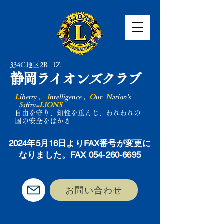
334C地区2R−1Z
静岡ライオンズクラブ
L
iberty ,
I
ntelligence ,
O
ur
N
ation's
S
afrty=
LIONS
自由を守り、知性を重んじ、われわれの
国の安全をはかる
2024年5月16日よりFAX番号が変更に
なりました。FAX
054-260-6695
お問い合わせ